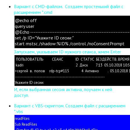
Вариант с CMD-файлом. Cоздаем простенький файл с
расширением *.cmd
@echo off
query user
@Echo ---------------------------------------------------------
set /p ID="Укажите ID сесии:"
start mstsc /shadow:%ID% /control /noConsentPrompt
Запускаем, указываем ID нужного сеанса, жмем Enter
ПОЛЬЗОВАТЕЛЬ СЕАНС ID СТАТУС БЕЗДЕЙСТВ. ВРЕМЯ
kadri 2 Диск 7:13 05.10.2018 10:5
>сергей в. попов rdp-tcp#115 4 Активно . 05.10.2018 1
--------------------------------------------------------------
Укажите ID сесии:
И, если выбранная сессия активна, поучаем к ней
доступ.
Вариант с VBS-скриптом. Cоздаем файл с расширением
*.vbs
readFiles
Sub ReadFiles