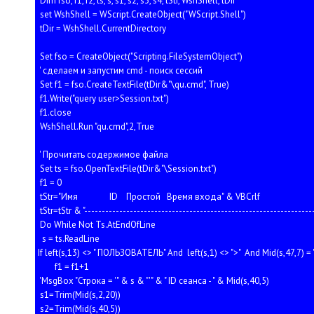
Dim fso, f1, f2, ts, s, s1, s2, s3, s4, tStr, WshShell, tDir
set WshShell = WScript.CreateObject("WScript.Shell")
tDir = WshShell.CurrentDirectory
Set fso = CreateObject("Scripting.FileSystemObject")
' сделаем и запустим cmd - поиск сессий
Set f1 = fso.CreateTextFile(tDir&"\qu.cmd", True)
f1.Write("query user>Session.txt")
f1.close
WshShell.Run "qu.cmd",2,True
' Прочитать содержимое файла
Set ts = fso.OpenTextFile(tDir&"\Session.txt")
f1 = 0
tStr="Имя ID Простой Время входа" & VBCrlf
tStr=tStr & "-----------------------------------------------------------------
Do While Not Ts.AtEndOfLine
s = ts.ReadLine
If left(s,13) <> " ПОЛЬЗОВАТЕЛЬ" And left(s,1) <> ">" And Mid(s,47,7) 
f1 = f1+1
'MsgBox "Строка = '" & s & "'" & " ID сеанса - " & Mid(s,40,5)
s1=Trim(Mid(s,2,20))
s2=Trim(Mid(s,40,5))