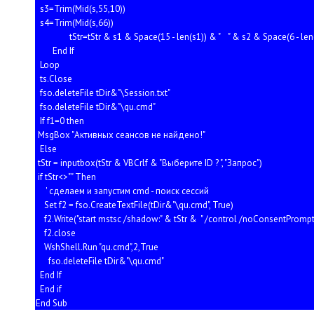
s3=Trim(Mid(s,55,10))
s4=Trim(Mid(s,66))
tStr=tStr & s1 & Space(15 - len(s1)) & " " & s2 & Space(6 - len(s
End If
Loop
ts.Close
fso.deleteFile tDir&"\Session.txt"
fso.deleteFile tDir&"\qu.cmd"
If f1=0 then
MsgBox "Активных сеансов не найдено!"
Else
tStr = inputbox(tStr & VBCrlf & "Выберите ID ? ", "Запрос")
if tStr<>"" Then
' сделаем и запустим cmd - поиск сессий
Set f2 = fso.CreateTextFile(tDir&"\qu.cmd", True)
f2.Write("start mstsc /shadow:" & tStr & " /control /noConsentPrompt
f2.close
WshShell.Run "qu.cmd",2,True
fso.deleteFile tDir&"\qu.cmd"
End If
End if
End Sub