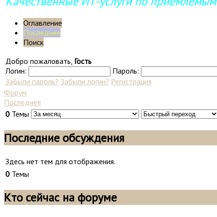
Качественные ИТ-услуги по приемлемым
Оглавление
Последнее
Поиск
Добро пожаловать,
Гость
Логин:
Пароль:
Забыли пароль?
Забыли логин?
Регистрация
Форум
Последнее
0
Темы
Последние обсуждения
Здесь нет тем для отображения.
0
Темы
Кто сейчас на форуме